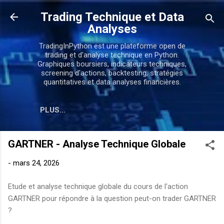
Accéder au contenu principal
Trading Technique et Data
Analyses
TradingInPython est une plateforme open de
trading et d'analyse technique en Python.
Graphiques boursiers, indicateurs techniques,
screening d'actions, backtesting, stratégies
quantitatives et data analyses financières.
PLUS…
GARTNER - Analyse Technique Globale
-
mars 24, 2026
Etude et analyse technique globale du cours de l'action
GARTNER pour répondre à la question peut-on trader GARTNER
?