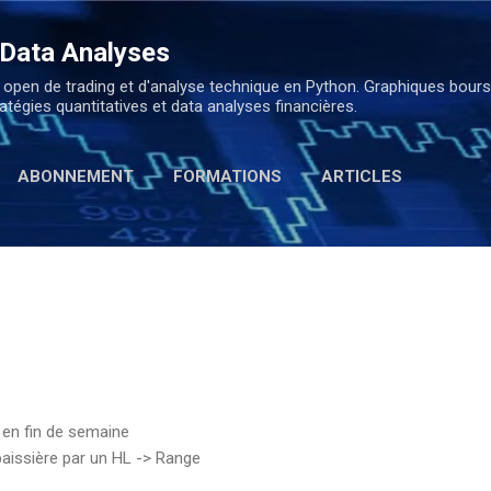
Accéder au contenu principal
 Data Analyses
open de trading et d'analyse technique en Python. Graphiques boursi
atégies quantitatives et data analyses financières.
ABONNEMENT
FORMATIONS
ARTICLES
 en fin de semaine
aissière par un HL -> Range