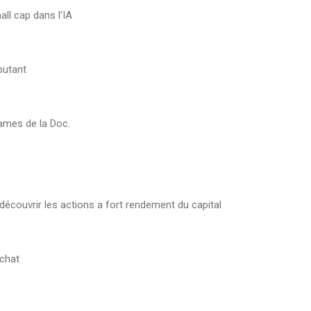
all cap dans l'IA
e
butant
rames de la Doc.
écouvrir les actions a fort rendement du capital
achat