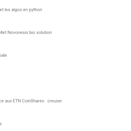
et les algos en python
llet Novonesis bio solution
bale
ce aux ETN CoinShares : creuser
os