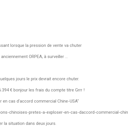
essant lorsque la pression de vente va chuter
t anciennement ORPEA, à surveiller ...
lques jours le prix devrait encore chuter.
394 € bonjour les frais du compte titre Grrr !
ser en cas d'accord commercial Chine-USA"
actions-chinoises-pretes-a-exploser-en-cas-daccord-commercial-ch
la situation dans deux jours.