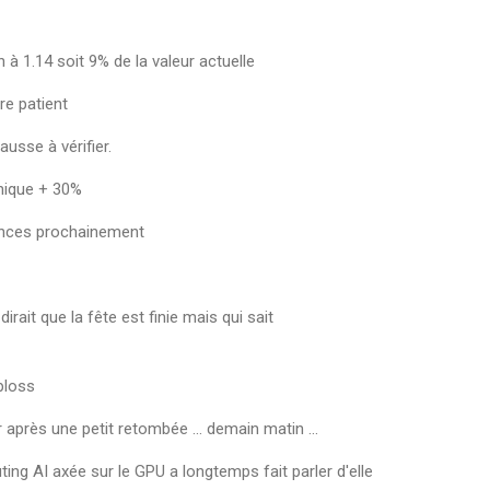
à 1.14 soit 9% de la valeur actuelle
re patient
usse à vérifier.
anique + 30%
nonces prochainement
irait que la fête est finie mais qui sait
ploss
rès une petit retombée ... demain matin ...
ng AI axée sur le GPU a longtemps fait parler d'elle