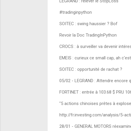
LEGRAND : relever le StopLoss
#tradinginpython
SOITEC : swing haussier ? Bof
Revoir la Doc TradingInPython
CROCS : à surveiller va devenir intér
EMEIS : curieux ce small cap, ah c'es
SOITEC : opportunité de rachat ?
05/02 - LEGRAND : Attendre encore que
FORTINET : entrée à 103.68 $ PRU 106.
"5 actions chinoises prêtes à explo
http://fr.investing.com/analysis/5-
28/01 - GENERAL MOTORS réexaminer 