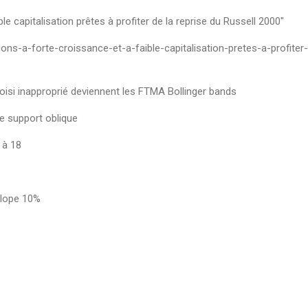
le capitalisation prêtes à profiter de la reprise du Russell 2000"
tions-a-forte-croissance-et-a-faible-capitalisation-pretes-a-profiter
oisi inapproprié deviennent les FTMA Bollinger bands
 support oblique
 à 18
Slope 10%