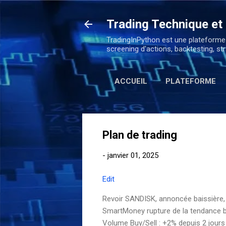
Trading Technique et
TradingInPython est une plateforme 
screening d'actions, backtesting, str
ACCUEIL
PLATEFORME
Plan de trading
-
janvier 01, 2025
Edit
Revoir SANDISK, annoncée baissière,
SmartMoney rupture de la tendance b
Volume Buy/Sell : +2% depuis 2 jours