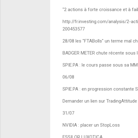
"2 actions à forte croissance et à faib
http://fr.investing.com/analysis/2-ac
200453577
28/08 les "FTABolls" un terme mal ch
BADGER METER chute récente sous le
SPIE.PA : le cours passe sous sa MM
06/08
SPIE.PA : en progression constante 
Demander un lien sur TradingAttitude
31/07
NVIDIA : placer un StopLoss
ESSILOR LUXOTICA