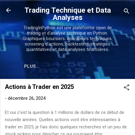
Accéder au contenu principal
Trading Technique et Data
Analyses
TradingInPython est une plateforme open de
trading et d'analyse technique en Python.
Graphiques boursiers, indicateurs techniques,
screening d'actions, backtesting, stratégies
quantitatives et data analyses financières.
PLUS…
Actions à Trader en 2025
-
décembre 26, 2024
Et oui c'est la question à 1 millions de dollars de ce début de
nouvelle années. Quelles actions vont être intéressantes à
trader en 2025, je fais donc quelques recherches et un peu de
stock picking pour dénicher ce qui pourraient être