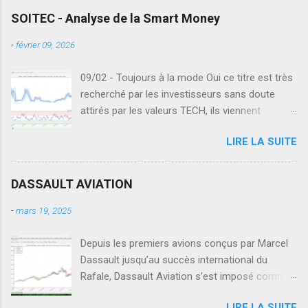
SOITEC - Analyse de la Smart Money
-
février 09, 2026
09/02 - Toujours à la mode Oui ce titre est très
recherché par les investisseurs sans doute
attirés par les valeurs TECH, ils viennent
regarder ce qu'il se passe en Europe sur le
LIRE LA SUITE
secteur des semi-conducteurs. Seulement en
Europe, ce n'est pas la même réussite dans les
valeurs de la TECH. Des secteurs comme les
DASSAULT AVIATION
semi-conducteurs sont plombés par la
désindustrialisation et SOITEC en fait parti,
-
mars 19, 2025
regardez également STELLANTIS . Analyse
technique globale Voici donc une analyse
Depuis les premiers avions conçus par Marcel
globale pour constater comment se traduit tout
Dassault jusqu’au succès international du
cela dans l'analyse du cours. A l'échelle de
Rafale, Dassault Aviation s’est imposé comme
temps weekly max nous avons une vue globale
l’un des symboles de l’industrie aéronautique
LIRE LA SUITE