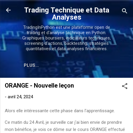
Accéder au contenu principal
Trading Technique et Data
Analyses
TradingInPython est une plateforme open de
trading et d'analyse technique en Python.
Graphiques boursiers, indicateurs techniques,
screening d'actions, backtesting, stratégies
quantitatives et data analyses financières.
PLUS…
ORANGE - Nouvelle leçon
-
avril 24, 2024
Alors elle intéressante cette phase dans l'apprentissage.
Ce matin du 24 Avril, je surveille car j'ai bien envie de prendre
mon bénéfice, je vois ce dôme sur le cours ORANGE effectué