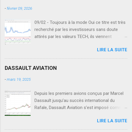
-
février 09, 2026
09/02 - Toujours à la mode Oui ce titre est très
recherché par les investisseurs sans doute
attirés par les valeurs TECH, ils viennent
regarder ce qu'il se passe en Europe sur le
LIRE LA SUITE
secteur des semi-conducteurs. Seulement en
Europe, ce n'est pas la même réussite dans les
valeurs de la TECH. Des secteurs comme les
DASSAULT AVIATION
semi-conducteurs sont plombés par la
désindustrialisation et SOITEC en fait parti,
-
mars 19, 2025
regardez également STELLANTIS . Analyse
technique globale Voici donc une analyse
Depuis les premiers avions conçus par Marcel
globale pour constater comment se traduit tout
Dassault jusqu’au succès international du
cela dans l'analyse du cours. A l'échelle de
Rafale, Dassault Aviation s’est imposé comme
temps weekly max nous avons une vue globale
l’un des symboles de l’industrie aéronautique
LIRE LA SUITE
de l'évolution du cours de SOITEC : SOITEC -
française. Héritière des légendaires Mirage, la
Analyse Weekly max SOITEC c'est donc de très
société a traversé les décennies en misant sur